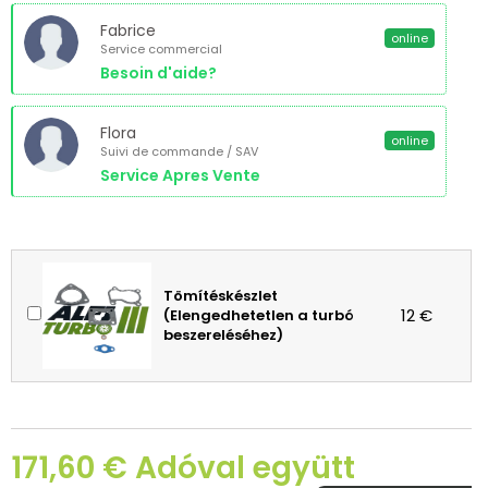
Fabrice
online
Service commercial
Besoin d'aide?
Flora
online
Suivi de commande / SAV
Service Apres Vente
Tömítéskészlet
12 €
(Elengedhetetlen a turbó
beszereléséhez)
171,60 € Adóval együtt