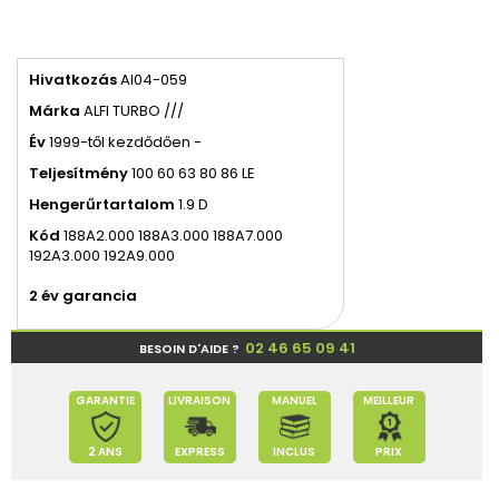
Hivatkozás
AI04-059
Márka
ALFI TURBO ///
Év
1999-től kezdődően -
Teljesítmény
100 60 63 80 86 LE
Hengerűrtartalom
1.9 D
Kód
188A2.000 188A3.000 188A7.000
192A3.000 192A9.000
2 év garancia
02 46 65 09 41
BESOIN D'AIDE ?
GARANTIE
LIVRAISON
MANUEL
MEILLEUR
2 ANS
EXPRESS
INCLUS
PRIX