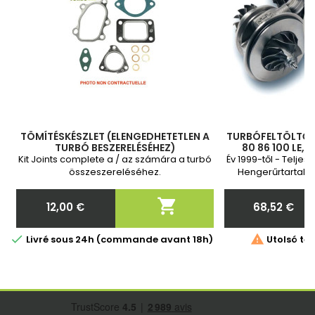
TÖMÍTÉSKÉSZLET (ELENGEDHETETLEN A
TURBÓFELTÖLTŐ P
TURBÓ BESZERELÉSÉHEZ)
80 86 100 LE, 
55223446, 5522
Kit Joints complete a / az számára a turbó
Év 1999-től - Teljes
VF
összeszereléséhez.
Hengerűrtartalom
188A3.000 188A7.00
év 

12,00 €
68,52 €
Ár
Ár


Livré sous 24h (commande avant 18h)
Utolsó tét