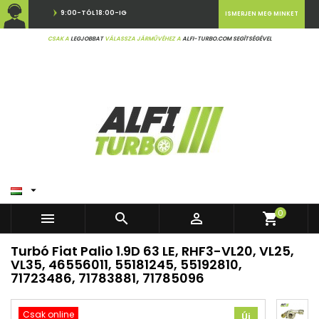
9:00-TÓL 18:00-IG
ISMERJEN MEG MINKET
CSAK A
LEGJOBBAT
VÁLASSZA JÁRMŰVÉHEZ A
ALFI-TURBO.COM SEGÍTSÉGÉVEL

0



shopping_cart
Turbó Fiat Palio 1.9D 63 LE, RHF3-VL20, VL25,
VL35, 46556011, 55181245, 55192810,
71723486, 71783881, 71785096
Csak online
Új