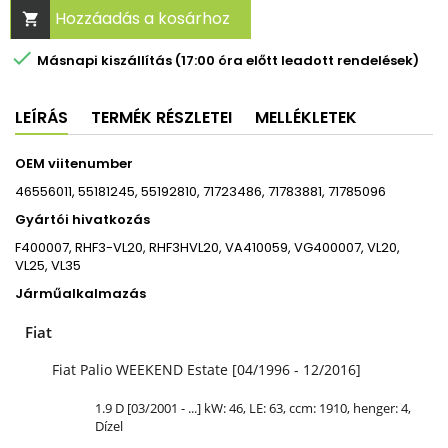
Hozzáadás a kosárhoz


Másnapi kiszállítás (17:00 óra előtt leadott rendelések)
LEÍRÁS
TERMÉK RÉSZLETEI
MELLÉKLETEK
OEM viitenumber
46556011, 55181245, 55192810, 71723486, 71783881, 71785096
Gyártói hivatkozás
F400007, RHF3-VL20, RHF3HVL20, VA410059, VG400007, VL20,
VL25, VL35
Járműalkalmazás
Fiat
Fiat Palio WEEKEND Estate [04/1996 - 12/2016]
1.9 D [03/2001 - ...] kW: 46, LE: 63, ccm: 1910, henger: 4,
Dízel