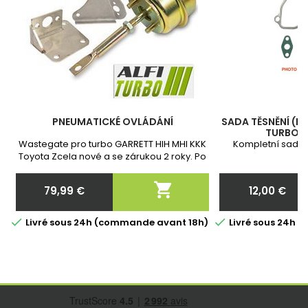
PNEUMATICKÉ OVLÁDÁNÍ
SADA TĚSNĚNÍ (N
TURBOD
Wastegate pro turbo GARRETT HIH MHI KKK
Kompletní sada 
Toyota Zcela nové a se zárukou 2 roky. Po
t
objednání nám prosím sdělte přesné číslo
dílu vašeho turba!

79,99 €
12,00 €
Cena
Cena


Livré sous 24h (commande avant 18h)
Livré sous 24h 