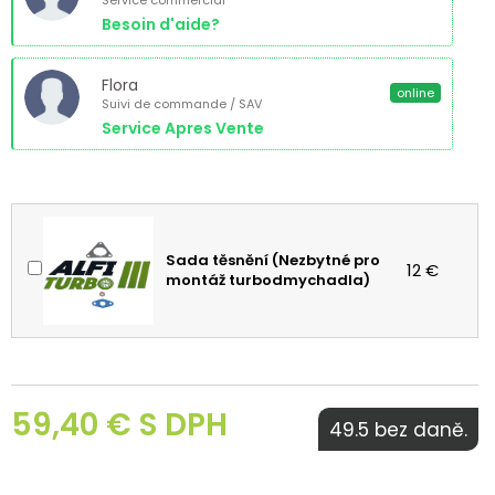
Service commercial
Besoin d'aide?
Flora
online
Suivi de commande / SAV
Service Apres Vente
Sada těsnění (Nezbytné pro
12 €
montáž turbodmychadla)
59,40 € S DPH
49.5 bez daně.