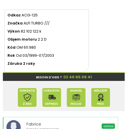
Odkaz
ACG-125
Značka
ALFI TURBO ///
Výkon
82 102 122 k
Objem motoru
2.2 D
Kód
OM 611.980
Rok
Od 03/1999-07/2003
Záruka 2 roky
02 46 65 09 41
BESOIN D'AIDE ?
GARANTIE
LIVRAISON
MANUEL
MEILLEUR
2 ANS
EXPRESS
INCLUS
PRIX
Fabrice
online