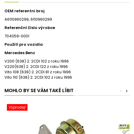
OEM referentni broj
A6110960299,
6110960299
Referenční číslo výrobce
704059-0001
Použití pro vozidla
Mercedes Benz
V200 (638) 2.
2
CDI 102 z roku 1996
V220
(638) 2.
2
CDI 122 z roku 1996
Vito 108 (638) 2.
2
CDI 81 z roku 1996
Vito 110 (638) 2.
2
CDI 102 z roku 1996
MOHLO BY SE VÁM TAKÉ LÍBIT
<
>
Výprodej!